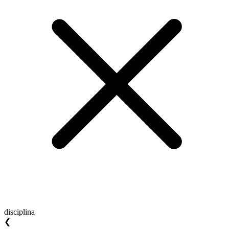
disciplina
❮