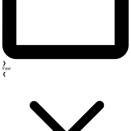
❯
Fase
❮