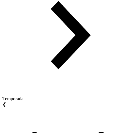
Temporada
❮