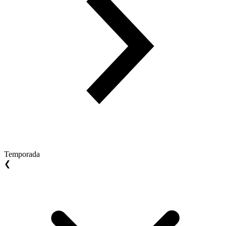
Temporada
❮