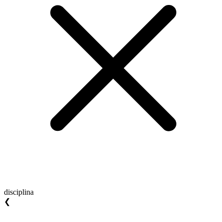
disciplina
❮