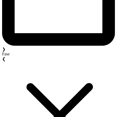
❯
Fase
❮