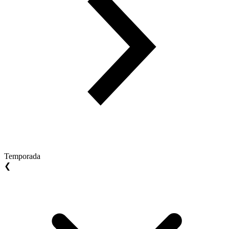
Temporada
❮