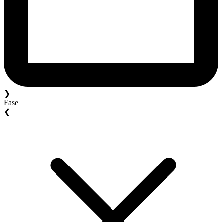
❯
Fase
❮