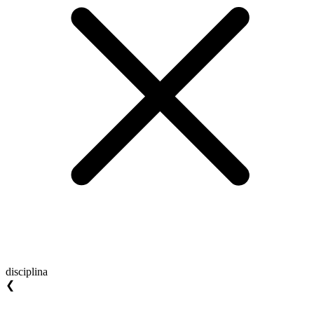
disciplina
❮