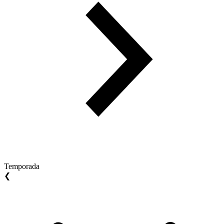
Temporada
❮