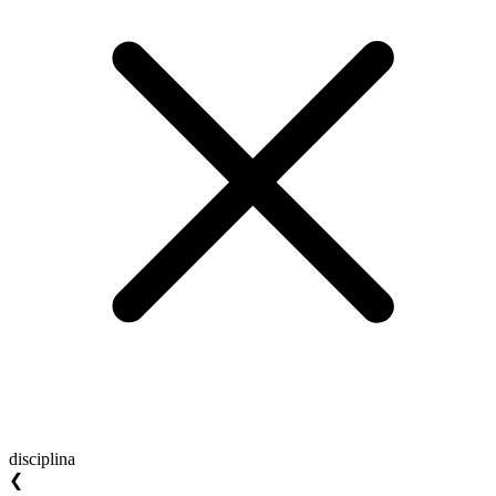
disciplina
❮