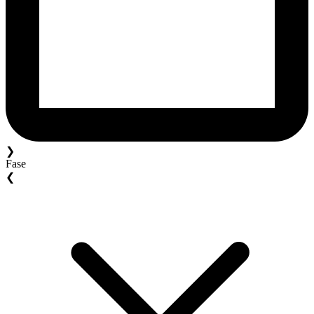
❯
Fase
❮