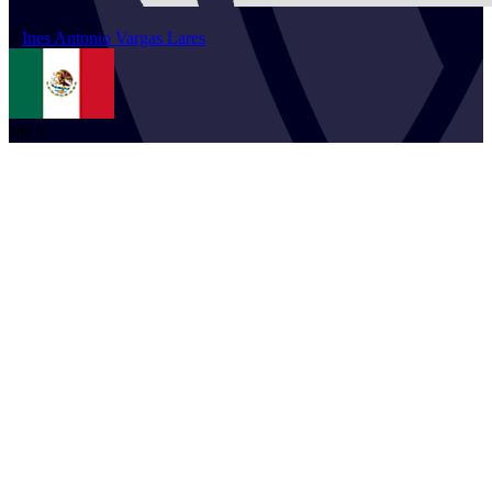
2
Ines Antonio
Vargas Lares
MEX