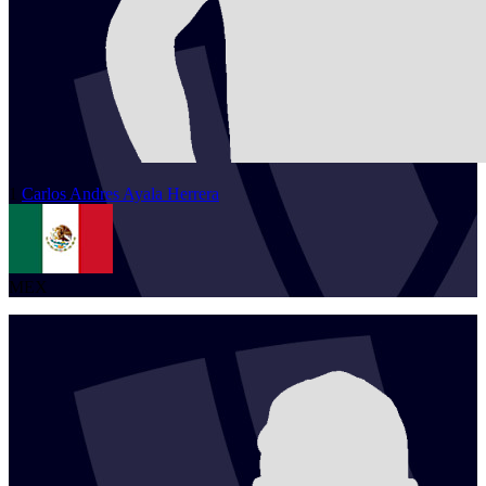
1
Carlos Andres
Ayala Herrera
MEX