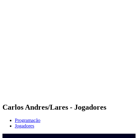
Onde Assistir
Programação
Equipes
Classificação
Competição
Notícias
Temporada 2024
❮
Temporada 2024
Temporada 2022
Temporada 2021
Carlos Andres/Lares - Jogadores
Programação
Jogadores