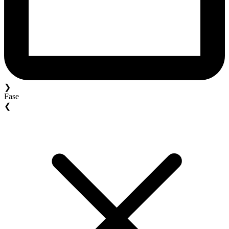
❯
Fase
❮