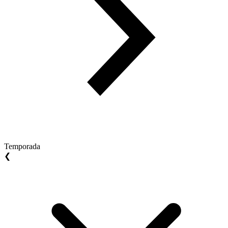
Temporada
❮