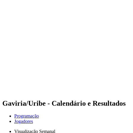
Onde Assistir
Programação
Equipes
Classificação
Competição
Notícias
Temporada 2024
❮
Temporada 2024
Temporada 2022
Temporada 2021
Gaviria/Uribe - Calendário e Resultados
Programação
Jogadores
Visualização Semanal