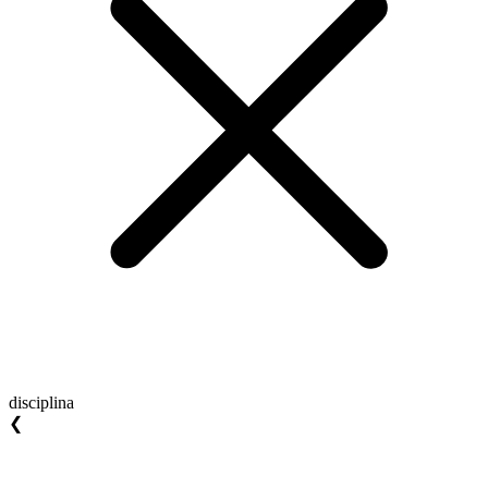
disciplina
❮