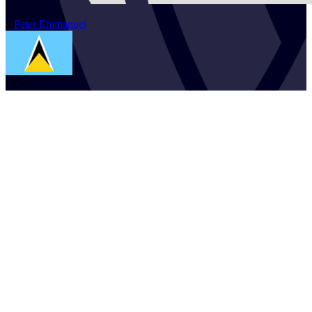
2
Peter
Emmanuel
LCA