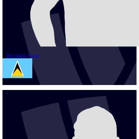
1
Rio Jaden
Victor
LCA