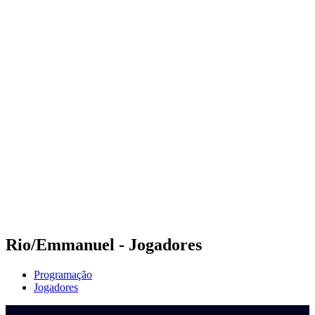
Onde Assistir
Programação
Equipes
Classificação
Competição
Notícias
Temporada 2024
❮
Temporada 2024
Temporada 2022
Temporada 2021
Rio/Emmanuel - Jogadores
Programação
Jogadores