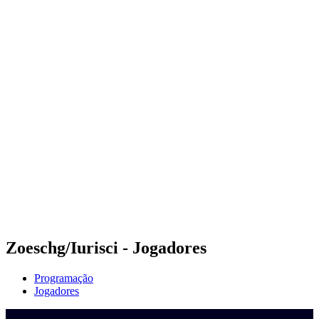
Onde Assistir
Programação
Equipes
Classificação
Competição
Notícias
Temporada 2024
❮
Temporada 2024
Temporada 2022
Temporada 2021
Zoeschg/Iurisci - Jogadores
Programação
Jogadores