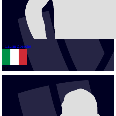
1
Laurin
Zoeschg
ITA