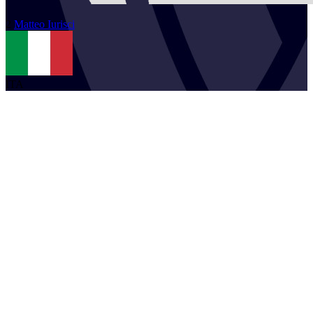
2
Matteo
Iurisci
ITA