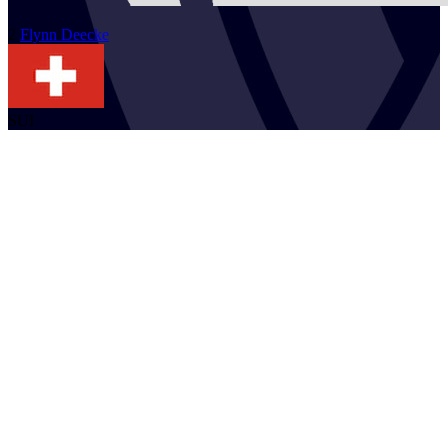
2
Flynn
Deecke
SUI