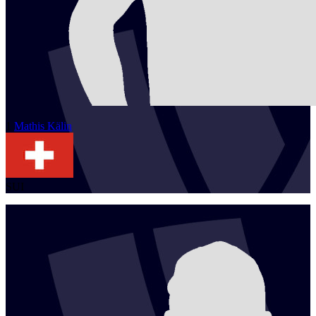
1
Mathis
Kälin
SUI