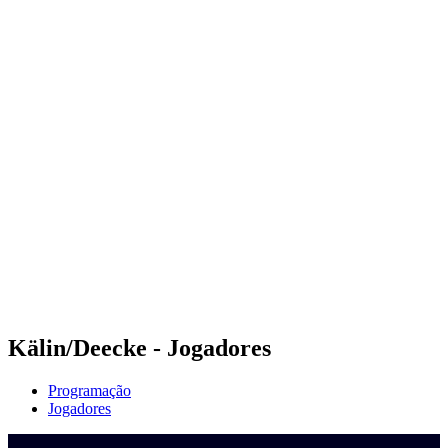
Onde Assistir
Programação
Equipes
Classificação
Competição
Notícias
Temporada 2024
❮
Temporada 2024
Temporada 2022
Temporada 2021
Kälin/Deecke - Jogadores
Programação
Jogadores