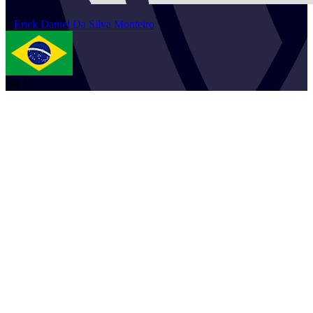
2
Erick Daniel
Da Silva Monteiro
BRA