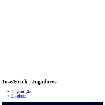
Onde Assistir
Programação
Equipes
Classificação
Competição
Notícias
Temporada 2024
❮
Temporada 2024
Temporada 2022
Temporada 2021
Jose/Erick - Jogadores
Programação
Jogadores