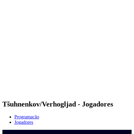
Onde Assistir
Programação
Equipes
Classificação
Competição
Notícias
Temporada 2024
❮
Temporada 2024
Temporada 2022
Temporada 2021
Tšuhnenkov/Verhogljad - Jogadores
Programação
Jogadores