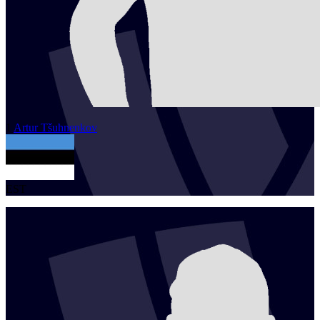
1
Artur
Tšuhnenkov
EST