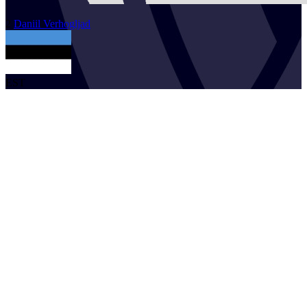
2
Daniil
Verhogljad
EST