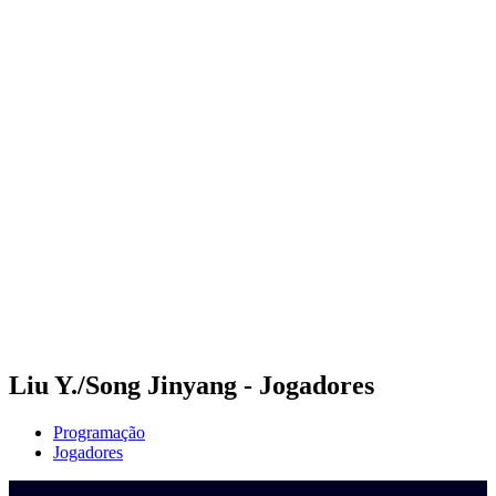
Onde Assistir
Programação
Equipes
Classificação
Competição
Notícias
Temporada 2024
❮
Temporada 2024
Temporada 2022
Temporada 2021
Liu Y./Song Jinyang - Jogadores
Programação
Jogadores