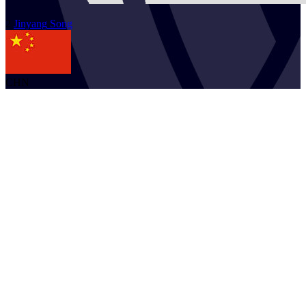
2
Jinyang
Song
CHN