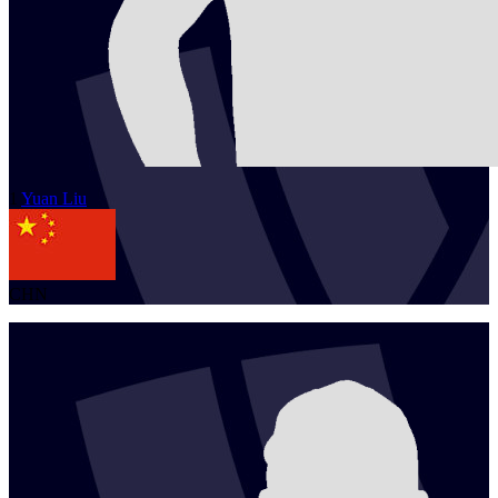
1
Yuan
Liu
CHN