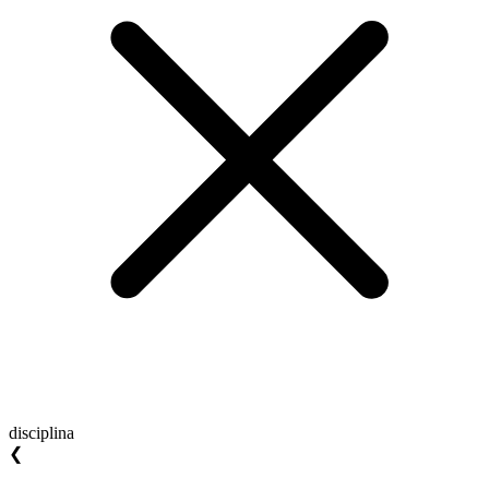
disciplina
❮