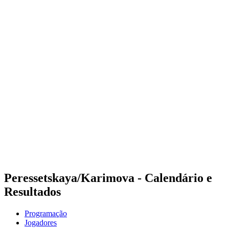
Onde Assistir
Programação
Equipes
Classificação
Competição
Notícias
Temporada 2024
❮
Temporada 2024
Temporada 2022
Temporada 2021
Peressetskaya/Karimova - Calendário e
Resultados
Programação
Jogadores