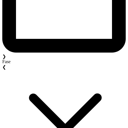
❯
Fase
❮