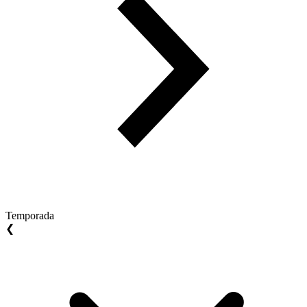
Temporada
❮