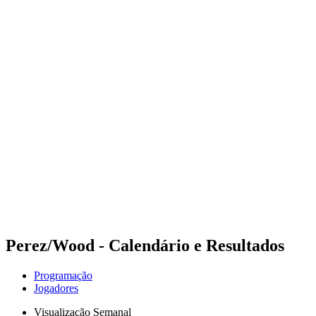
Onde Assistir
Programação
Equipes
Classificação
Competição
Notícias
Temporada 2024
❮
Temporada 2024
Temporada 2022
Temporada 2021
Perez/Wood - Calendário e Resultados
Programação
Jogadores
Visualização Semanal