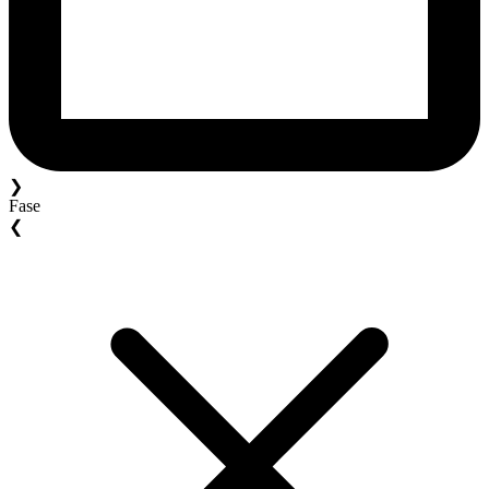
❯
Fase
❮