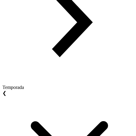
Temporada
❮