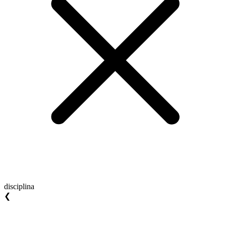
disciplina
❮