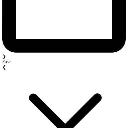
❯
Fase
❮