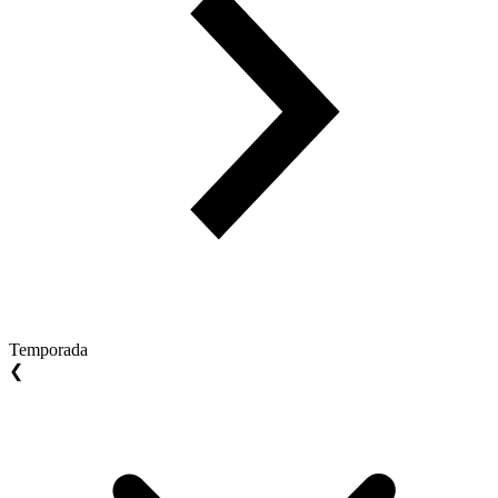
Temporada
❮