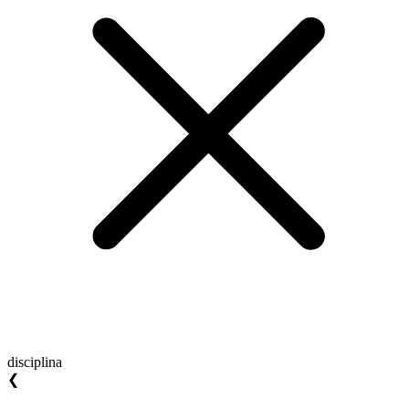
disciplina
❮