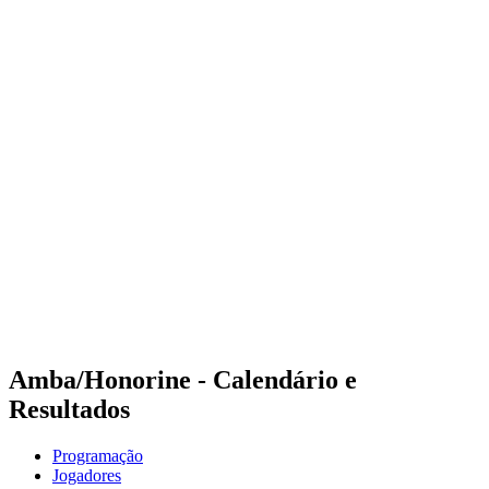
Onde Assistir
Programação
Equipes
Classificação
Competição
Notícias
Temporada 2024
❮
Temporada 2024
Temporada 2022
Temporada 2021
Amba/Honorine - Calendário e
Resultados
Programação
Jogadores