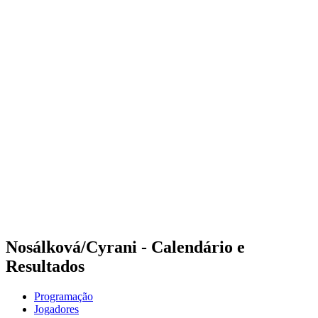
Onde Assistir
Programação
Equipes
Classificação
Competição
Notícias
Temporada 2024
❮
Temporada 2024
Temporada 2022
Temporada 2021
Nosálková/Cyrani - Calendário e
Resultados
Programação
Jogadores