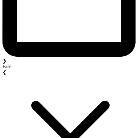
❯
Fase
❮