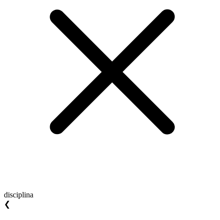
disciplina
❮