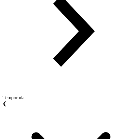
Temporada
❮