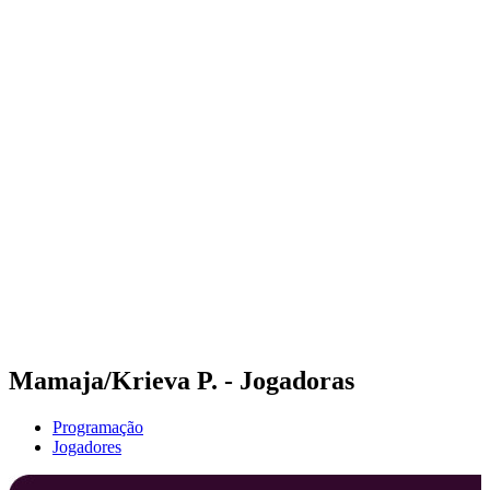
Onde Assistir
Programação
Equipes
Classificação
Competição
Notícias
Temporada 2024
❮
Temporada 2024
Temporada 2022
Temporada 2021
Mamaja/Krieva P. - Jogadoras
Programação
Jogadores