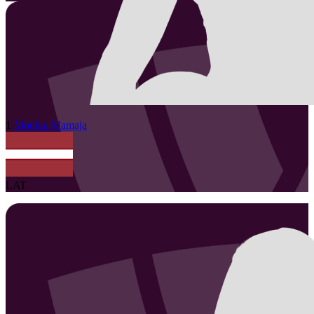
1
Monika
Mamaja
LAT