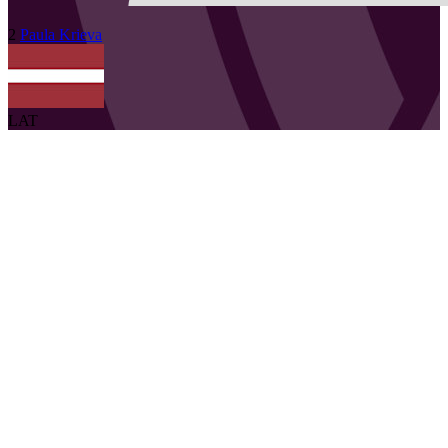
2
Paula
Krieva
LAT