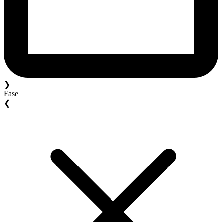
❯
Fase
❮