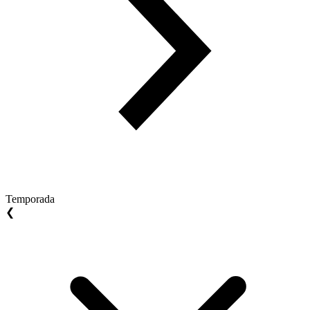
Temporada
❮