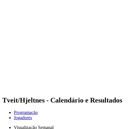
Onde Assistir
Programação
Equipes
Classificação
Competição
Notícias
Temporada 2024
❮
Temporada 2024
Temporada 2022
Temporada 2021
Tveit/Hjeltnes - Calendário e Resultados
Programação
Jogadores
Visualização Semanal