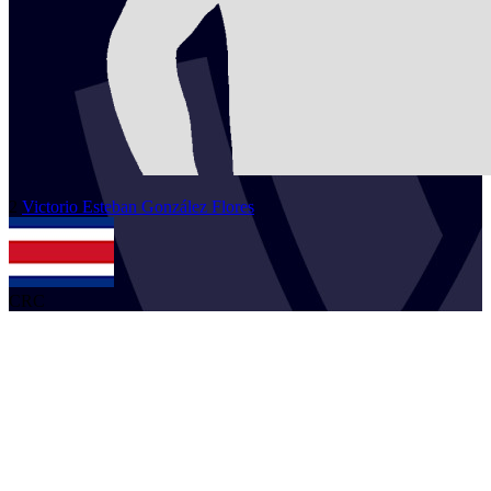
2
Victorio Esteban
González Flores
CRC