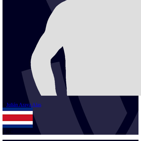
1
Julián
Araya Alas
CRC