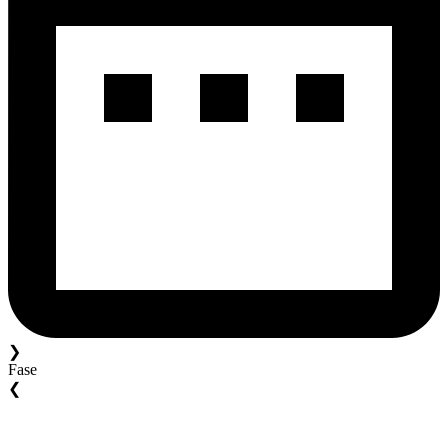
❯
Fase
❮