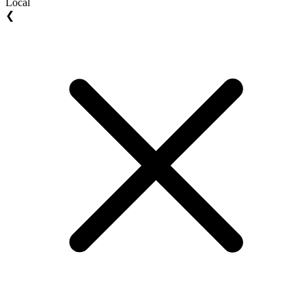
Local
❮