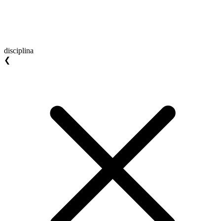
disciplina
❮