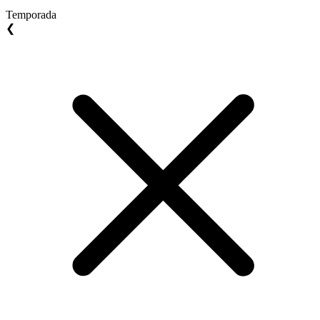
Temporada
❮