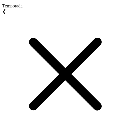
Temporada
❮