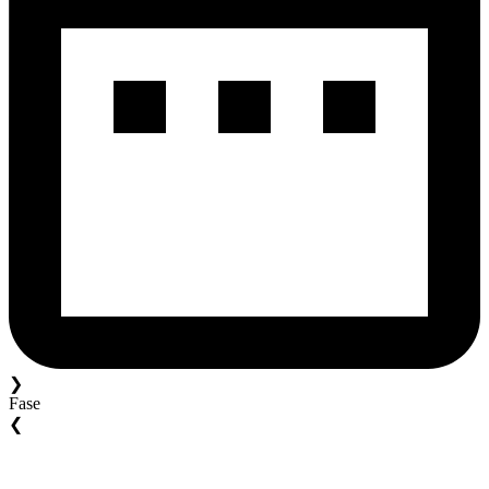
❯
Fase
❮