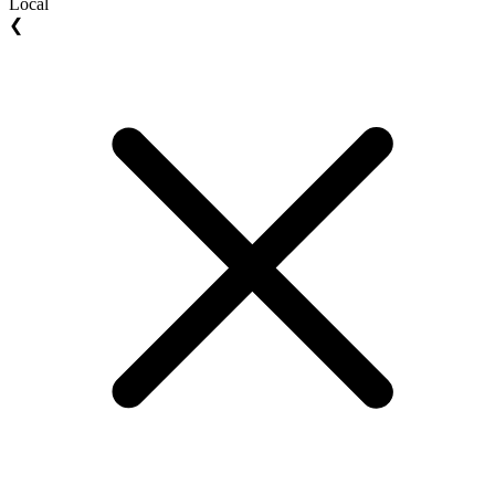
Local
❮