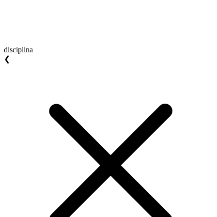
disciplina
❮