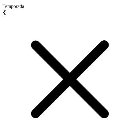
Temporada
❮