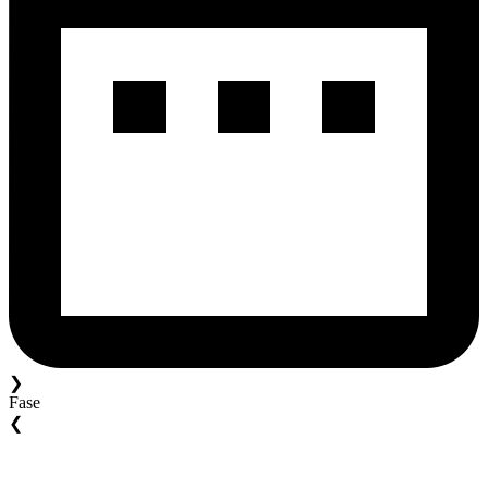
❯
Fase
❮