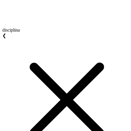
disciplina
❮