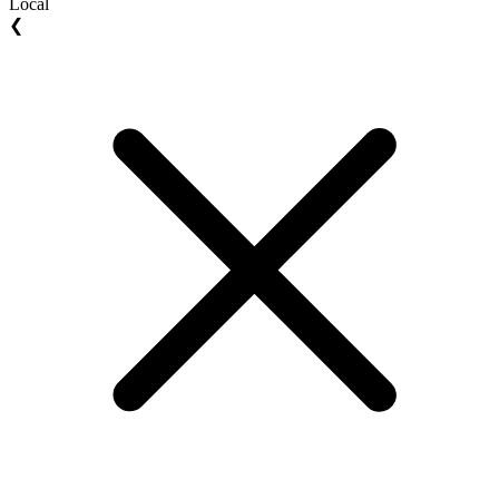
Local
❮