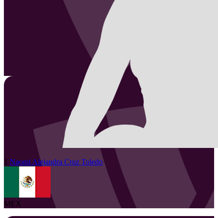
1
Naomi Alejandra
Cruz Toledo
MEX