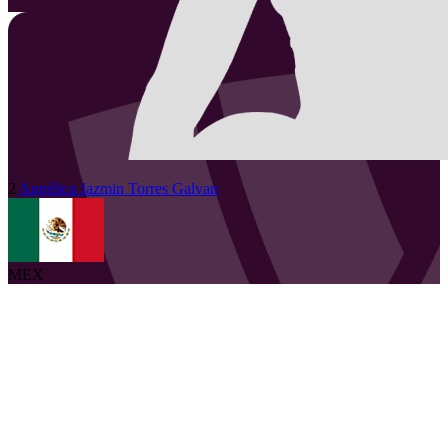
2
Angélica Jazmin
Torres Galvan
MEX