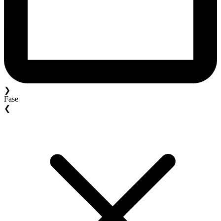
❯
Fase
❮