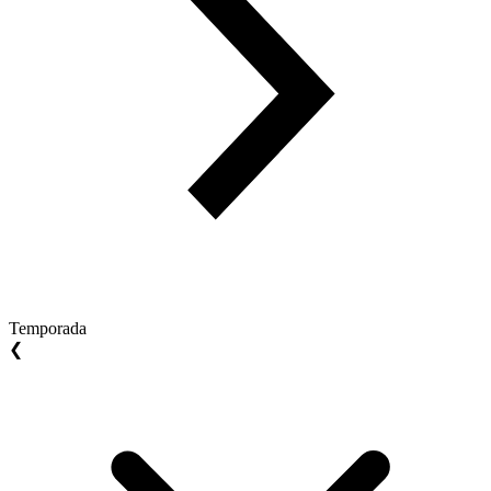
Temporada
❮