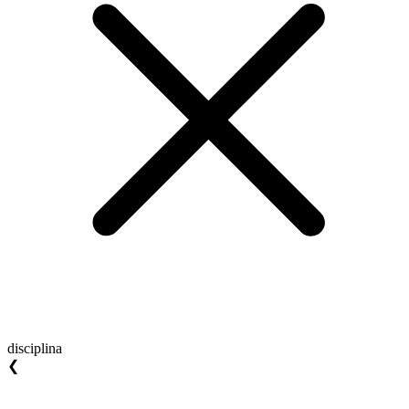
disciplina
❮