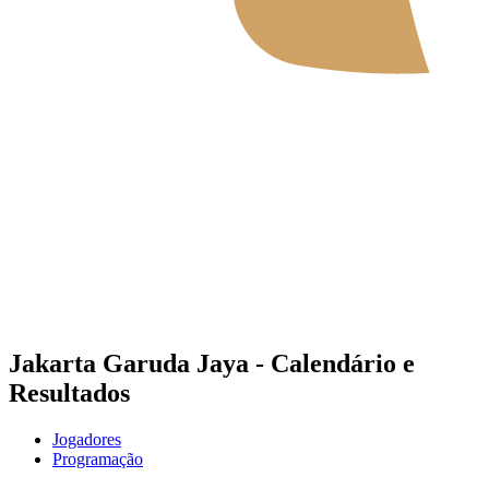
Onde Assistir
Tickets
Programação
Equipes
Classificação
Estatísticas
Notícias
Temporada 2026
❮
2026 Season
2025 Season
Jakarta Garuda Jaya - Calendário e
Resultados
Jogadores
Programação