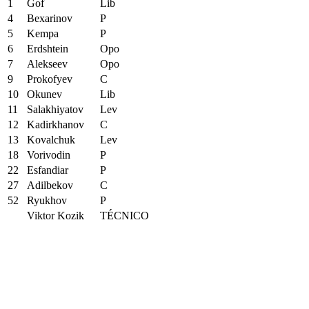
1
Gof
Lib
4
Bexarinov
P
5
Kempa
P
6
Erdshtein
Opo
7
Alekseev
Opo
9
Prokofyev
C
10
Okunev
Lib
11
Salakhiyatov
Lev
12
Kadirkhanov
C
13
Kovalchuk
Lev
18
Vorivodin
P
22
Esfandiar
P
27
Adilbekov
C
52
Ryukhov
P
Viktor Kozik
TÉCNICO