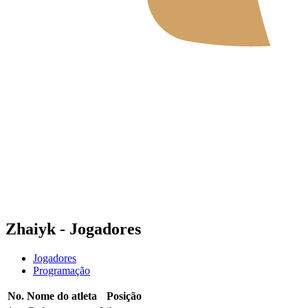
Onde Assistir
Tickets
Programação
Equipes
Classificação
Estatísticas
Notícias
Temporada 2026
❮
2026 Season
2025 Season
Zhaiyk - Jogadores
Jogadores
Programação
No.
Nome do atleta
Posição