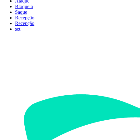
Ataque
Bloqueio
Saque
Recepção
Recepção
set