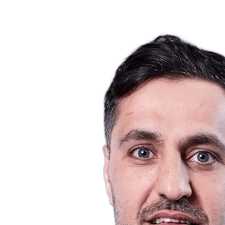
❮
2026 Season
2025 Season