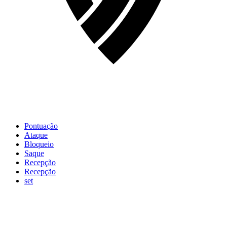
Pontuação
Ataque
Bloqueio
Saque
Recepção
Recepção
set