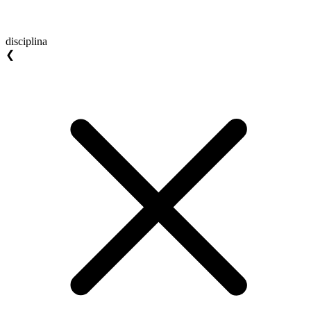
disciplina
❮