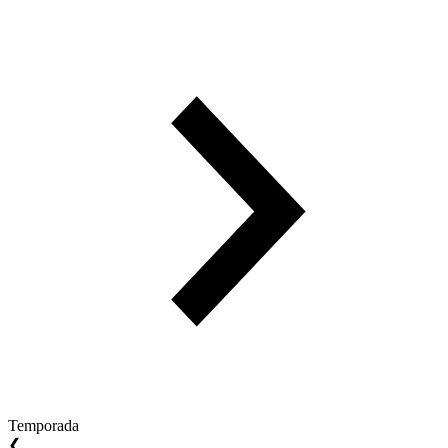
Temporada
❮