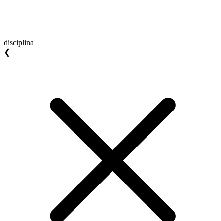
disciplina
❮