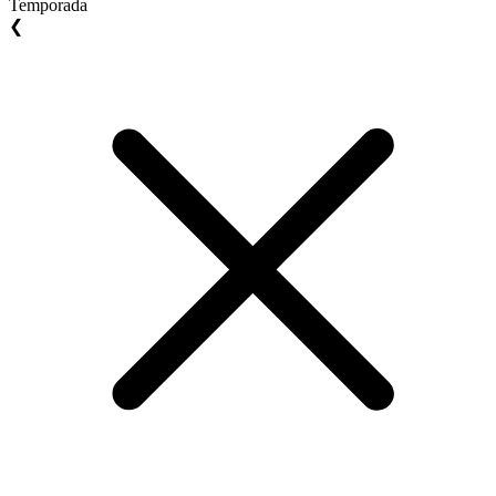
Temporada
❮