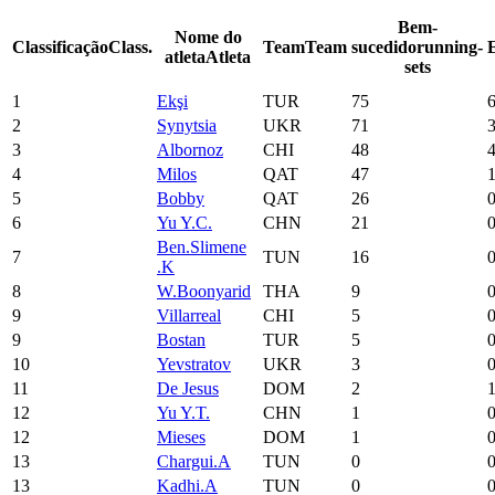
Bem-
Nome do
Classificação
Class.
Team
Team
sucedido
running-
atleta
Atleta
sets
1
Ekşi
TUR
75
2
Synytsia
UKR
71
3
Albornoz
CHI
48
4
Milos
QAT
47
5
Bobby
QAT
26
6
Yu Y.C.
CHN
21
Ben.Slimene
7
TUN
16
.K
8
W.Boonyarid
THA
9
9
Villarreal
CHI
5
9
Bostan
TUR
5
10
Yevstratov
UKR
3
11
De Jesus
DOM
2
12
Yu Y.T.
CHN
1
12
Mieses
DOM
1
13
Chargui.A
TUN
0
13
Kadhi.A
TUN
0