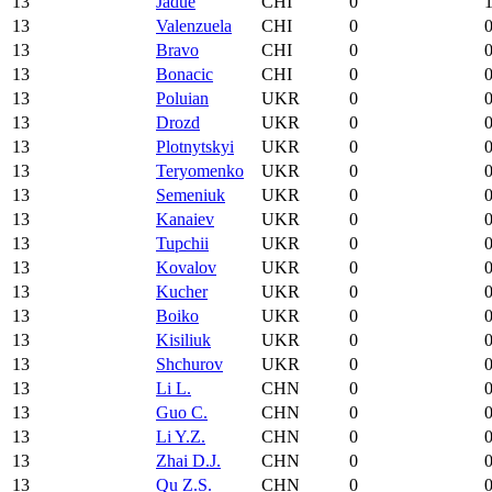
13
Jadue
CHI
0
13
Valenzuela
CHI
0
13
Bravo
CHI
0
13
Bonacic
CHI
0
13
Poluian
UKR
0
13
Drozd
UKR
0
13
Plotnytskyi
UKR
0
13
Teryomenko
UKR
0
13
Semeniuk
UKR
0
13
Kanaiev
UKR
0
13
Tupchii
UKR
0
13
Kovalov
UKR
0
13
Kucher
UKR
0
13
Boiko
UKR
0
13
Kisiliuk
UKR
0
13
Shchurov
UKR
0
13
Li L.
CHN
0
13
Guo C.
CHN
0
13
Li Y.Z.
CHN
0
13
Zhai D.J.
CHN
0
13
Qu Z.S.
CHN
0