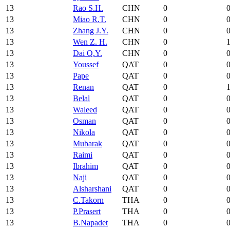
13
Rao S.H.
CHN
0
13
Miao R.T.
CHN
0
13
Zhang J.Y.
CHN
0
13
Wen Z. H.
CHN
0
13
Dai Q.Y.
CHN
0
13
Youssef
QAT
0
13
Pape
QAT
0
13
Renan
QAT
0
13
Belal
QAT
0
13
Waleed
QAT
0
13
Osman
QAT
0
13
Nikola
QAT
0
13
Mubarak
QAT
0
13
Raimi
QAT
0
13
Ibrahim
QAT
0
13
Naji
QAT
0
13
Alsharshani
QAT
0
13
C.Takorn
THA
0
13
P.Prasert
THA
0
13
B.Napadet
THA
0