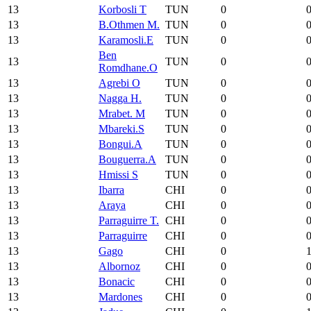
13
Korbosli T
TUN
0
13
B.Othmen M.
TUN
0
13
Karamosli.E
TUN
0
Ben
13
TUN
0
Romdhane.O
13
Agrebi O
TUN
0
13
Nagga H.
TUN
0
13
Mrabet. M
TUN
0
13
Mbareki.S
TUN
0
13
Bongui.A
TUN
0
13
Bouguerra.A
TUN
0
13
Hmissi S
TUN
0
13
Ibarra
CHI
0
13
Araya
CHI
0
13
Parraguirre T.
CHI
0
13
Parraguirre
CHI
0
13
Gago
CHI
0
13
Albornoz
CHI
0
13
Bonacic
CHI
0
13
Mardones
CHI
0