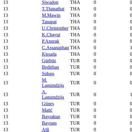
13
Siwadon
THA
0
13
T.Thanathat
THA
0
13
M.Mawin
THA
0
13
Tanapat
THA
0
13
U.Christopher
THA
0
13
K.Chayut
THA
0
13
P.Anurak
THA
0
13
C.Assanaphan
THA
0
13
Kissada
THA
0
13
Gürbüz
TUR
0
13
Bedirhan
TUR
0
13
Subaşı
TUR
0
M.
13
TUR
0
Lagumdzija
A.
13
TUR
0
Lagumdzija
13
Güneş
TUR
0
13
Matić
TUR
0
13
Bayraktar
TUR
0
13
Bayram
TUR
0
13
Atli
TUR
0