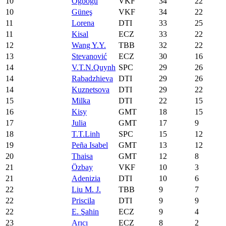
10
Ogbogu
VKF
34
22
10
Güneş
VKF
34
22
11
Lorena
DTI
33
25
11
Kisal
ECZ
33
22
12
Wang Y.Y.
TBB
32
22
13
Stevanović
ECZ
30
16
14
V.T.N.Quynh
SPC
29
26
14
Rabadzhieva
DTI
29
26
14
Kuznetsova
DTI
29
22
15
Milka
DTI
22
15
16
Kisy
GMT
18
15
17
Julia
GMT
17
9
18
T.T.Linh
SPC
15
12
19
Peña Isabel
GMT
13
12
20
Thaisa
GMT
12
8
21
Özbay
VKF
10
3
21
Adenizia
DTI
10
6
22
Liu M. J.
TBB
9
7
22
Priscila
DTI
9
9
22
E. Şahin
ECZ
9
4
23
Arıcı
ECZ
8
2