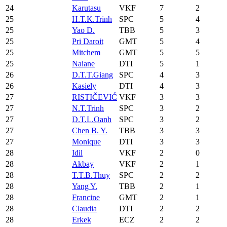
24
Karutasu
VKF
7
2
25
H.T.K.Trinh
SPC
5
4
25
Yao D.
TBB
5
3
25
Pri Daroit
GMT
5
4
25
Mitchem
GMT
5
5
25
Naiane
DTI
5
1
26
D.T.T.Giang
SPC
4
3
26
Kasiely
DTI
4
3
27
RISTIČEVIĆ
VKF
3
3
27
N.T.Trinh
SPC
3
2
27
D.T.L.Oanh
SPC
3
2
27
Chen B. Y.
TBB
3
3
27
Monique
DTI
3
3
28
Idil
VKF
2
0
28
Akbay
VKF
2
1
28
T.T.B.Thuy
SPC
2
2
28
Yang Y.
TBB
2
1
28
Francine
GMT
2
1
28
Claudia
DTI
2
2
28
Erkek
ECZ
2
2