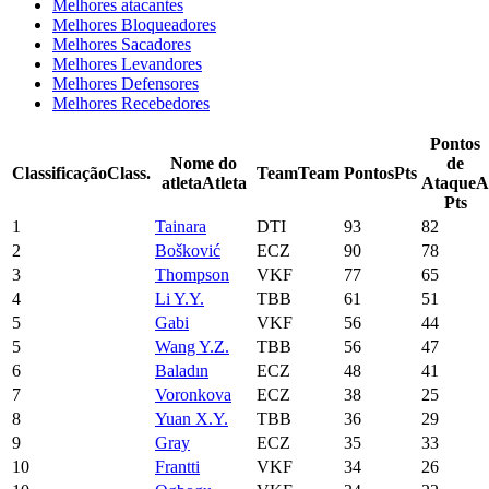
Melhores atacantes
Melhores Bloqueadores
Melhores Sacadores
Melhores Levandores
Melhores Defensores
Melhores Recebedores
Pontos
Nome do
de
Classificação
Class.
Team
Team
Pontos
Pts
atleta
Atleta
Ataque
A
Pts
1
Tainara
DTI
93
82
2
Bošković
ECZ
90
78
3
Thompson
VKF
77
65
4
Li Y.Y.
TBB
61
51
5
Gabi
VKF
56
44
5
Wang Y.Z.
TBB
56
47
6
Baladın
ECZ
48
41
7
Voronkova
ECZ
38
25
8
Yuan X.Y.
TBB
36
29
9
Gray
ECZ
35
33
10
Frantti
VKF
34
26