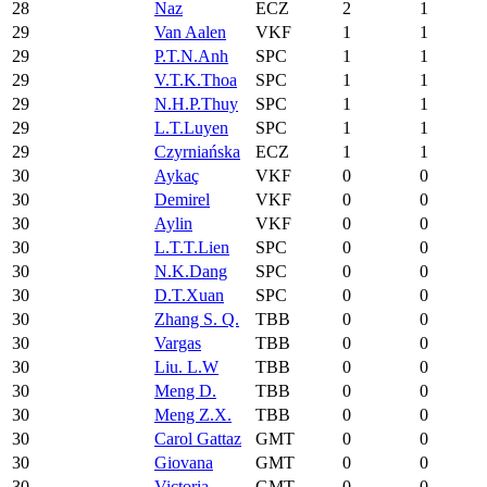
28
Naz
ECZ
2
1
29
Van Aalen
VKF
1
1
29
P.T.N.Anh
SPC
1
1
29
V.T.K.Thoa
SPC
1
1
29
N.H.P.Thuy
SPC
1
1
29
L.T.Luyen
SPC
1
1
29
Czyrniańska
ECZ
1
1
30
Aykaç
VKF
0
0
30
Demirel
VKF
0
0
30
Aylin
VKF
0
0
30
L.T.T.Lien
SPC
0
0
30
N.K.Dang
SPC
0
0
30
D.T.Xuan
SPC
0
0
30
Zhang S. Q.
TBB
0
0
30
Vargas
TBB
0
0
30
Liu. L.W
TBB
0
0
30
Meng D.
TBB
0
0
30
Meng Z.X.
TBB
0
0
30
Carol Gattaz
GMT
0
0
30
Giovana
GMT
0
0
30
Victoria
GMT
0
0