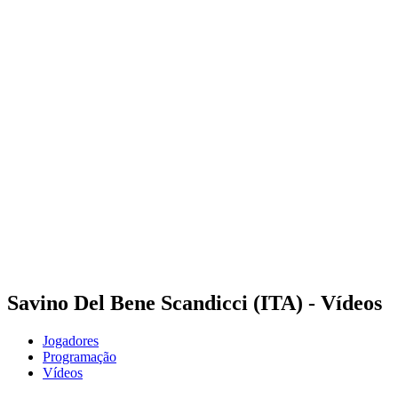
Onde Assistir
Ingressos
Programação
Equipes
Classificação
Estatísticas
Competição
Notícias
Temporada 2025
❮
Temporada 2025
Temporada 2024
Temporada 2023
Temporada 2022
Temporada 2021
Savino Del Bene Scandicci (ITA) - Vídeos
Jogadores
Programação
Vídeos