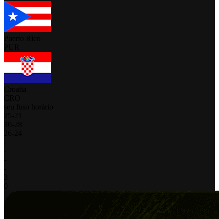
Puerto Rico
PUR
Croatia
CRO
seu fuso horário
25
-
21
30
-
28
26
-
24
-
-
-
-
3
0