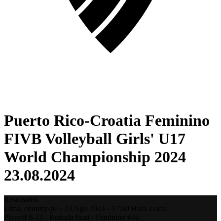
Puerto Rico-Croatia Feminino
FIVB Volleyball Girls' U17
World Championship 2024
23.08.2024
Resultados
Lima,
country-pe
-
23 Ago 2024 -
17:00
Hora Local
Playoff 9-12 - Rodada final - Feminino #46