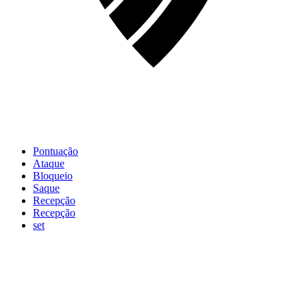
Pontuação
Ataque
Bloqueio
Saque
Recepção
Recepção
set