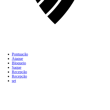
Pontuação
Ataque
Bloqueio
Saque
Recepção
Recepção
set