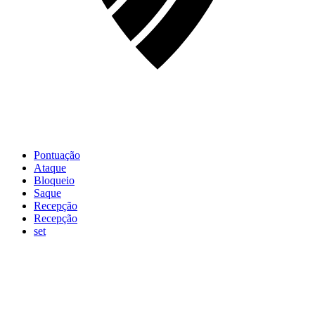
Pontuação
Ataque
Bloqueio
Saque
Recepção
Recepção
set