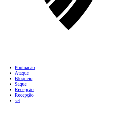
Pontuação
Ataque
Bloqueio
Saque
Recepção
Recepção
set