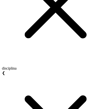
disciplina
❮