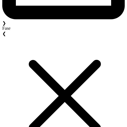
❯
Fase
❮