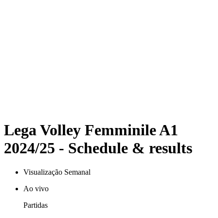
Coppa Italia
Programação
Equipes
Classificação
Estatísticas
Notícias
Temporada
❮
Temporada 2025-2026
Temporada 2024-2025
Temporada 2023-2024
Temporada 2022-2023
Temporada 2021-2022
Lega Volley Femminile A1
2024/25 - Schedule & results
Visualização Semanal
Ao vivo
Partidas