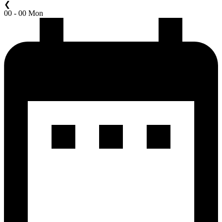
❮
00 - 00 Mon