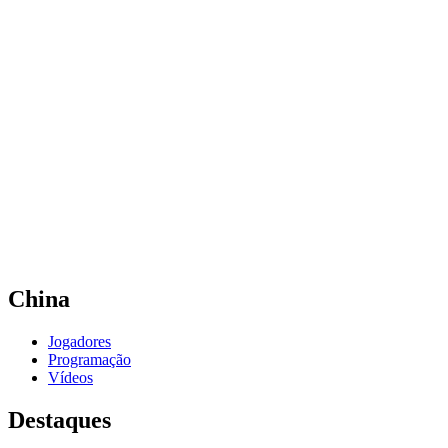
Onde Assistir
Equipes
Programação
Classificação
Estatísticas
Competição
Notícias
Temporada 2025
❮
Temporada 2025
Temporada 2023
Temporada 2021
China
Jogadores
Programação
Vídeos
Destaques