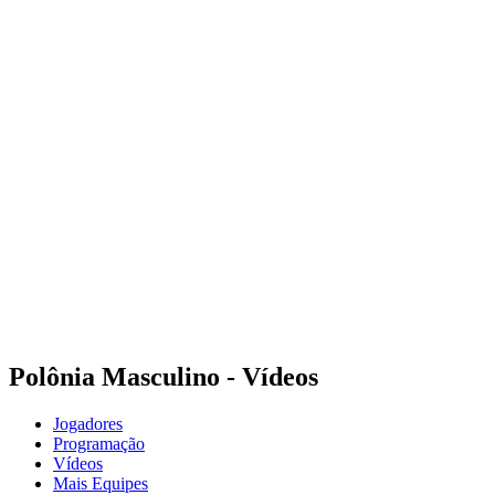
Onde Assistir
Tickets
Programação
Equipes
Classificação
Estatísticas
Cidade Sede
Competição
Media
Notícias
Temporada 2025
❮
Temporada 2025
Temporada 2022
Polônia Masculino - Vídeos
Jogadores
Programação
Vídeos
Mais Equipes