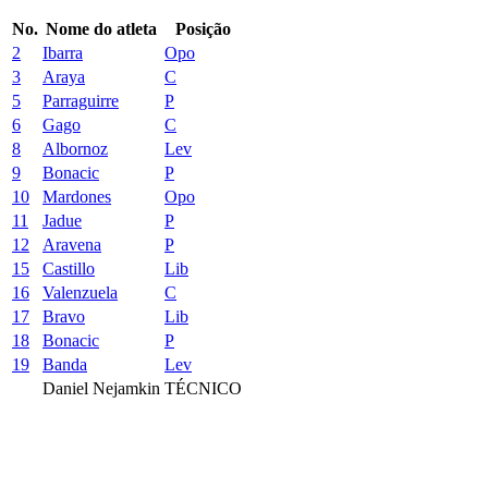
No.
Nome do atleta
Posição
2
Ibarra
Opo
3
Araya
C
5
Parraguirre
P
6
Gago
C
8
Albornoz
Lev
9
Bonacic
P
10
Mardones
Opo
11
Jadue
P
12
Aravena
P
15
Castillo
Lib
16
Valenzuela
C
17
Bravo
Lib
18
Bonacic
P
19
Banda
Lev
Daniel Nejamkin
TÉCNICO