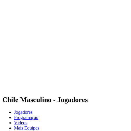
Onde Assistir
Tickets
Programação
Equipes
Classificação
Estatísticas
Cidade Sede
Competição
Media
Notícias
Temporada 2025
❮
Temporada 2025
Temporada 2022
Chile Masculino - Jogadores
Jogadores
Programação
Vídeos
Mais Equipes