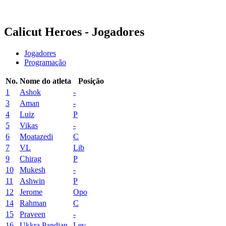
Temporada 2024
Temporada 2023
Calicut Heroes - Jogadores
Jogadores
Programação
No.
Nome do atleta
Posição
1
Ashok
-
3
Aman
-
4
Luiz
P
5
Vikas
-
6
Moatazedi
C
7
VL
Lib
9
Chirag
P
10
Mukesh
-
11
Ashwin
P
12
Jerome
Opo
14
Rahman
C
15
Praveen
-
16
Ukkra Pandian
Lev