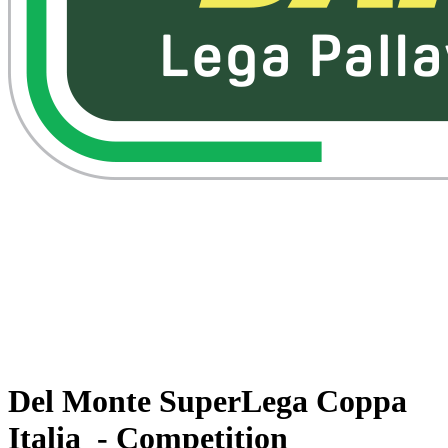
Assistir no VBTV
Voltar para Superlega
Programação
Equipes
Classificação
Estatísticas
Competição
Vídeos
Notícias
Del Monte SuperLega Coppa
Italia - Competition