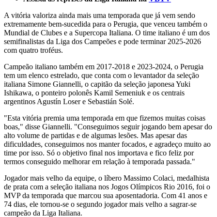
seconds
A vitória valoriza ainda mais uma temporada que já vem sendo
extremamente bem-sucedida para o Perugia, que venceu também o
Mundial de Clubes e a Supercopa Italiana. O time italiano é um dos
semifinalistas da Liga dos Campeões e pode terminar 2025-2026
com quatro troféus.
Campeão italiano também em 2017-2018 e 2023-2024, o Perugia
tem um elenco estrelado, que conta com o levantador da seleção
italiana Simone Giannelli, o capitão da seleção japonesa Yuki
Ishikawa, o ponteiro polonês Kamil Semeniuk e os centrais
argentinos Agustín Loser e Sebastián Solé.
"Esta vitória premia uma temporada em que fizemos muitas coisas
boas," disse Giannelli. "Conseguimos seguir jogando bem apesar do
alto volume de partidas e de algumas lesões. Mas apesar das
dificuldades, conseguimos nos manter focados, e agradeço muito ao
time por isso. Só o objetivo final nos importava e fico feliz por
termos conseguido melhorar em relação à temporada passada."
Jogador mais velho da equipe, o líbero Massimo Colaci, medalhista
de prata com a seleção italiana nos Jogos Olímpicos Rio 2016, foi o
MVP da temporada que marcou sua aposentadoria. Com 41 anos e
74 dias, ele tornou-se o segundo jogador mais velho a sagrar-se
campeão da Liga Italiana.