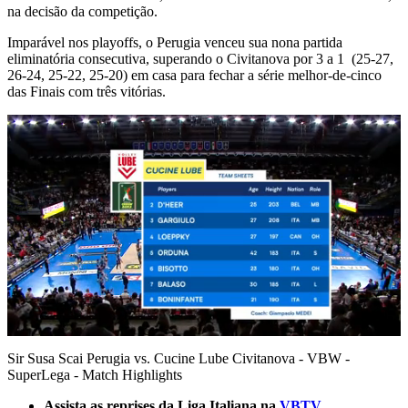
na decisão da competição.
Imparável nos playoffs, o Perugia venceu sua nona partida
eliminatória consecutiva, superando o Civitanova por 3 a 1 (25-27,
26-24, 25-22, 25-20) em casa para fechar a série melhor-de-cinco
das Finais com três vitórias.
0
of
Sir Susa Scai Perugia vs. Cucine Lube Civitanova - VBW -
9
SuperLega - Match Highlights
minutes,
58
Assista as reprises da Liga Italiana na
VBTV