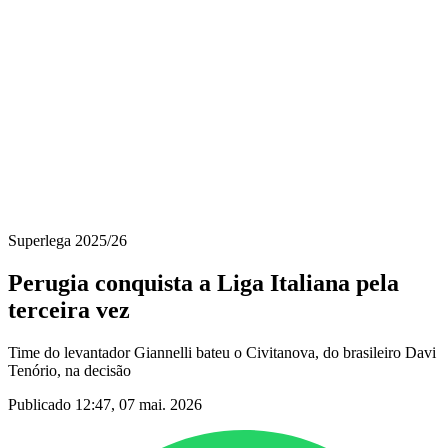
Programação
Equipes
Classificação
Estatísticas
Notícias
Temporada
❮
Temporada 2025-2026
Temporada 2024-2025
Temporada 2023-2024
Temporada 2022-2023
Temporada 2021-2022
Superlega 2025/26
Perugia conquista a Liga Italiana pela
terceira vez
Time do levantador Giannelli bateu o Civitanova, do brasileiro Davi
Tenório, na decisão
Publicado 12:47, 07 mai. 2026