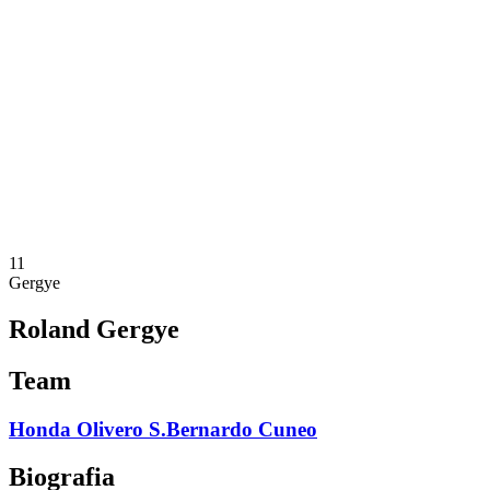
Programação
Equipes
Classificação
Estatísticas
Notícias
Temporada
❮
Temporada 2025-2026
Temporada 2024-2025
Temporada 2023-2024
Temporada 2022-2023
Temporada 2021-2022
11
Gergye
Roland Gergye
Team
Honda Olivero S.Bernardo Cuneo
Biografia