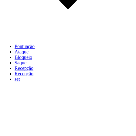
Pontuação
Ataque
Bloqueio
Saque
Recepção
Recepção
set