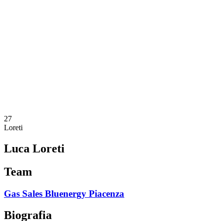
Programação
Equipes
Classificação
Estatísticas
Notícias
Temporada
❮
Temporada 2025-2026
Temporada 2024-2025
Temporada 2023-2024
Temporada 2022-2023
Temporada 2021-2022
27
Loreti
Luca Loreti
Team
Gas Sales Bluenergy Piacenza
Biografia