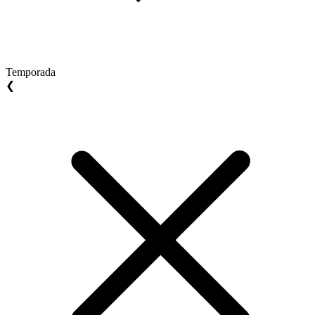
Temporada
❮