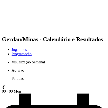
Programação
Equipes
Notícias
Temporada
❮
Temporada 2025-2026
Temporada 2024-2025
Gerdau/Minas - Calendário e Resultados
Jogadores
Programação
Visualização Semanal
Ao vivo
Partidas
❮
00 - 00 Mon