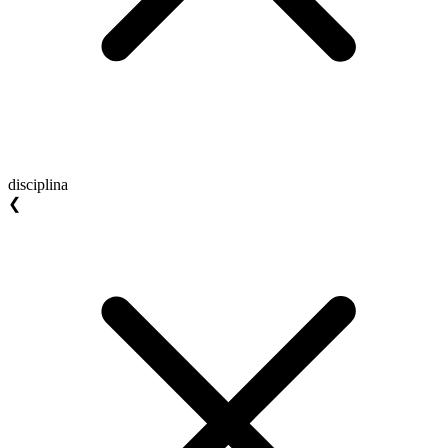
disciplina
❮