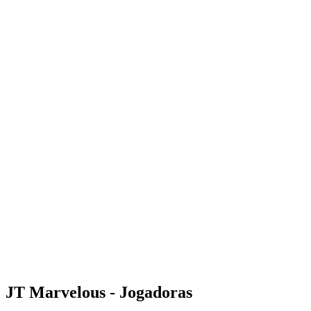
Onde Assistir
Programação
Equipes
Classificação
Estatísticas
Notícias
Temporada
❮
Temporada 2025-2026
Temporada 2024-2025
JT Marvelous - Jogadoras