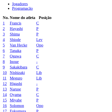
Jogadores
Programação
No.
Nome do atleta
Posição
1
Francis
C
2
Hayashi
P
3
Shima
P
4
Shiode
Lev
5
Van Hecke
Opo
6
Tanaka
P
7
Ogawa
C
8
Inoue
-
9
Sakakibara
C
10
Nishizaki
Lib
11
Meguro
Lib
12
Higashi
-
13
Naruse
P
14
Oyama
C
15
Miyabe
P
16
Solomon
Opo
17
Fukumura
P