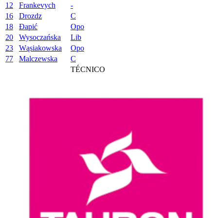
12
Frankevych
-
16
Drozdz
C
18
Đapić
Opo
20
Wysoczańska
Lib
23
Wąsiakowska
Opo
77
Malczewska
C
TÉCNICO