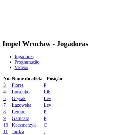
Estatísticas
Notícias
Temporada
❮
Temporada 2025-2026
Temporada 2024-2025
Impel Wrocław - Jogadoras
Jogadores
Programação
Vídeos
No.
Nome do atleta
Posição
3
Flores
P
4
Lutsenko
Lib
5
Grysak
Lev
7
Łazowska
Lev
8
Lemire
P
9
Garncarz
P
10
Kaczmarzyk
C
11
Jurdza
-